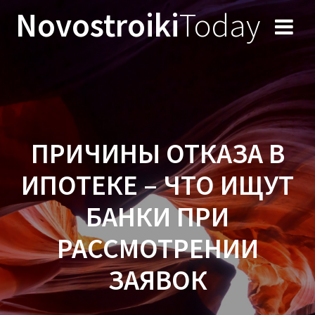
Перейти
Novostroiki
Today
к
содержимому
ПРИЧИНЫ ОТКАЗА В
ИПОТЕКЕ – ЧТО ИЩУТ
БАНКИ ПРИ
РАССМОТРЕНИИ
ЗАЯВОК