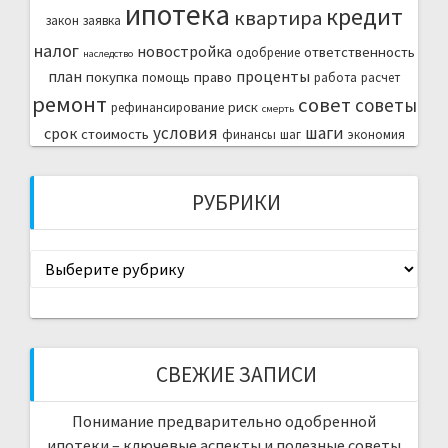
ипотека
кредит
квартира
закон
заявка
налог
новостройка
ответственность
одобрение
наследство
план
проценты
покупка
право
помощь
работа
расчет
ремонт
совет
советы
риск
рефинансирование
смерть
условия
шаги
срок
стоимость
финансы
шаг
экономия
РУБРИКИ
Рубрики
СВЕЖИЕ ЗАПИСИ
Понимание предварительно одобренной
ипотеки – ключевые аспекты и полезные советы