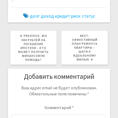
долг
доход
кредит
риск
статус
ПРЕДЫДУЩАЯ
СЛЕДУЮЩАЯ
PREVIOUS:
450
NEXT:
ЗАПИСЬ:
ЗАПИСЬ:
ЭФФЕКТИВНЫЙ
000 РУБЛЕЙ НА
ПЛАН РЕМОНТА
ПОГАШЕНИЕ
КВАРТИРЫ –
ИПОТЕКИ – КТО
ШАГИ К
МОЖЕТ ПОЛУЧИТЬ
ИДЕАЛЬНОМУ
ФИНАНСОВУЮ
ЖИЛЬЮ
ПОМОЩЬ?
Добавить комментарий
Ваш адрес email не будет опубликован.
Обязательные поля помечены
*
Комментарий
*