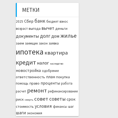
МЕТКИ
банк
Сбер
2025
бюджет
взнос
вычет
выгода
деньги
возраст
жилье
долг
документы
дом
заем
заемщик
закон
заявка
ипотека
квартира
кредит
налог
наследство
новостройка
одобрение
план
ответственность
покупка
проценты
право
помощь
работа
ремонт
расчет
рефинансирование
совет
советы
срок
риск
смерть
условия
стоимость
финансы
шаг
шаги
экономия