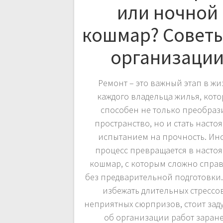
или ночной
кошмар? Советы
организаци
Ремонт – это важный этап в ж
каждого владельца жилья, кот
способен не только преобраз
пространство, но и стать наст
испытанием на прочность. Ин
процесс превращается в насто
кошмар, с которым сложно справ
без предварительной подготовки.
избежать длительных стрессо
неприятных сюрпризов, стоит зад
об организации работ заране