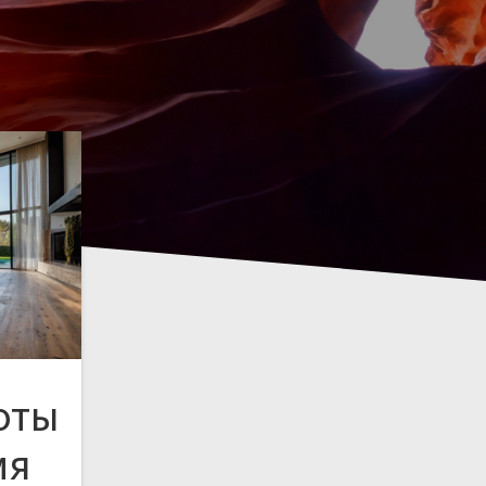
оты
мя