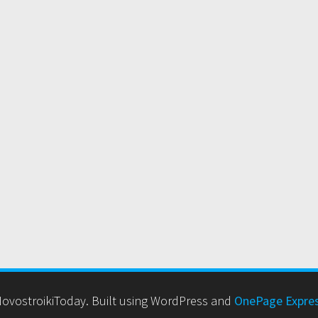
ovostroikiToday. Built using WordPress and
OnePage Expre