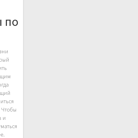
 по
и
изни
орый
ить
оящим
огда
ящий
иться
 Чтобы
в и
уматься
е.