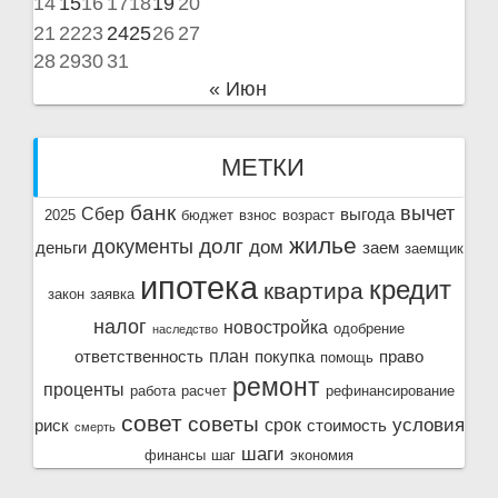
14
15
16
17
18
19
20
21
22
23
24
25
26
27
28
29
30
31
« Июн
МЕТКИ
банк
вычет
Сбер
выгода
2025
бюджет
взнос
возраст
жилье
долг
документы
дом
деньги
заем
заемщик
ипотека
кредит
квартира
закон
заявка
налог
новостройка
одобрение
наследство
план
ответственность
покупка
право
помощь
ремонт
проценты
работа
расчет
рефинансирование
совет
советы
условия
срок
риск
стоимость
смерть
шаги
финансы
шаг
экономия