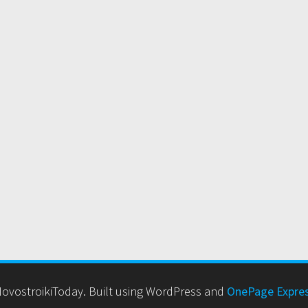
ovostroikiToday. Built using WordPress and
OnePage Expre