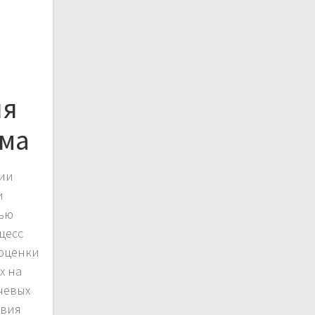
ля
йма
нии
и
тью
цесс
 оценки
х на
чевых
овия