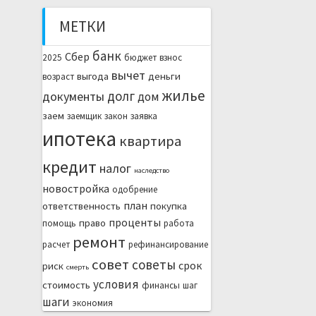
МЕТКИ
банк
Сбер
2025
бюджет
взнос
вычет
выгода
деньги
возраст
жилье
долг
документы
дом
заем
заемщик
закон
заявка
ипотека
квартира
кредит
налог
наследство
новостройка
одобрение
план
ответственность
покупка
проценты
право
помощь
работа
ремонт
расчет
рефинансирование
совет
советы
срок
риск
смерть
условия
стоимость
финансы
шаг
шаги
экономия