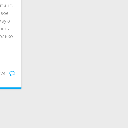
йтинг.
овое
овую
ость
только
024