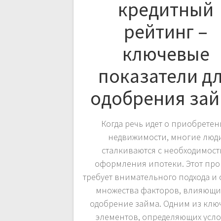
кредитный
рейтинг –
ключевые
показатели д
одобрения за
Когда речь идет о приобрете
недвижимости, многие люд
сталкиваются с необходимос
оформления ипотеки. Этот про
требует внимательного подхода и
множества факторов, влияющи
одобрение займа. Одним из клю
элементов, определяющих усл