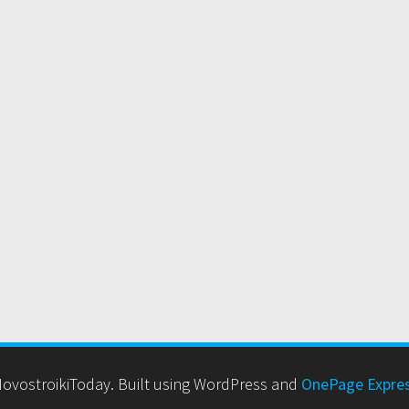
ovostroikiToday. Built using WordPress and
OnePage Expre