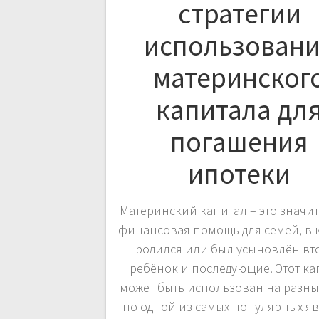
стратегии
использован
материнског
капитала дл
погашения
ипотеки
Материнский капитал – это значи
финансовая помощь для семей, в 
родился или был усыновлён вт
ребёнок и последующие. Этот ка
может быть использован на разны
но одной из самых популярных яв