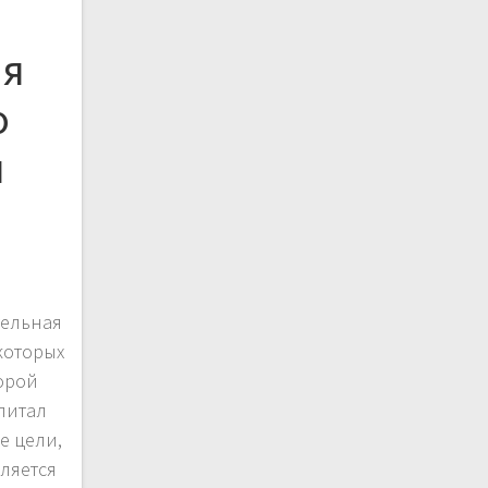
ия
о
я
тельная
которых
орой
питал
е цели,
ляется