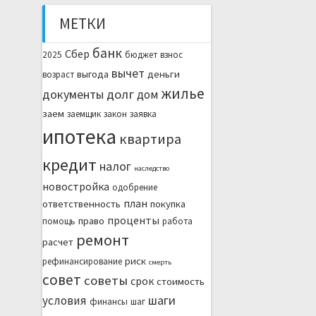
МЕТКИ
банк
Сбер
2025
бюджет
взнос
вычет
выгода
деньги
возраст
жилье
документы
долг
дом
заем
заемщик
закон
заявка
ипотека
квартира
кредит
налог
наследство
новостройка
одобрение
план
ответственность
покупка
проценты
право
помощь
работа
ремонт
расчет
риск
рефинансирование
смерть
совет
советы
срок
стоимость
шаги
условия
финансы
шаг