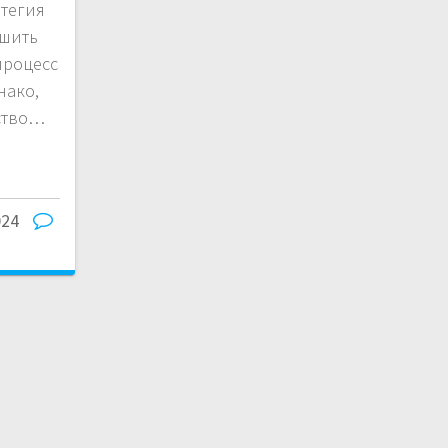
тегия
ьшить
процесс
нако,
ство…
024