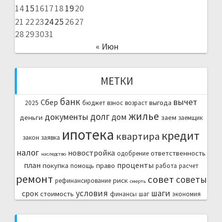
14
15
16
17
18
19
20
21
22
23
24
25
26
27
28
29
30
31
« Июн
МЕТКИ
банк
вычет
Сбер
выгода
2025
бюджет
взнос
возраст
жилье
долг
документы
дом
деньги
заем
заемщик
ипотека
кредит
квартира
закон
заявка
налог
новостройка
ответственность
одобрение
наследство
план
проценты
покупка
право
помощь
работа
расчет
ремонт
совет
советы
риск
рефинансирование
смерть
условия
шаги
срок
стоимость
финансы
шаг
экономия