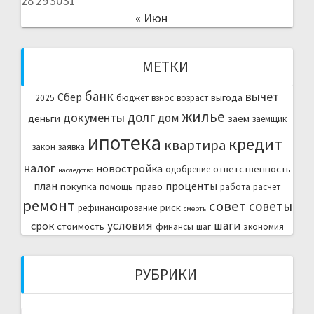
28
29
30
31
« Июн
МЕТКИ
банк
вычет
Сбер
выгода
2025
бюджет
взнос
возраст
жилье
долг
документы
дом
деньги
заем
заемщик
ипотека
кредит
квартира
закон
заявка
налог
новостройка
ответственность
одобрение
наследство
план
проценты
покупка
право
помощь
работа
расчет
ремонт
совет
советы
риск
рефинансирование
смерть
условия
шаги
срок
стоимость
финансы
шаг
экономия
РУБРИКИ